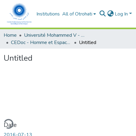
Institutions
All of Otrohati
Log In
Home
Université Mohammed V - Rabat
CEDoc - Homme et Espace dans le Monde Méditerranéen
Untitled
Untitled
ding...
Date
2016-07-13