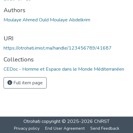
Authors
Moulaye Ahmed Ould Moulaye Abdelkrim
URI
https://otrohati.imist.ma/handle/123456789/41687
Collections
CEDoc - Homme et Espace dans le Monde Méditerranéen
Full item page
Otrohati
copyright © 2025-2026
CNRST
Privacy policy
End User Agreement
Send Feedback