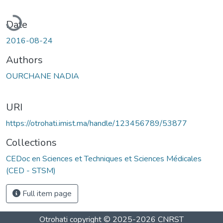
Loading...
Date
2016-08-24
Authors
OURCHANE NADIA
URI
https://otrohati.imist.ma/handle/123456789/53877
Collections
CEDoc en Sciences et Techniques et Sciences Médicales
(CED - STSM)
Full item page
Otrohati
copyright © 2025-2026
CNRST