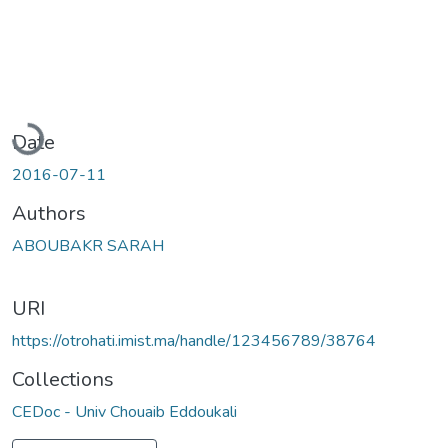
Loading...
Date
2016-07-11
Authors
ABOUBAKR SARAH
URI
https://otrohati.imist.ma/handle/123456789/38764
Collections
CEDoc - Univ Chouaib Eddoukali