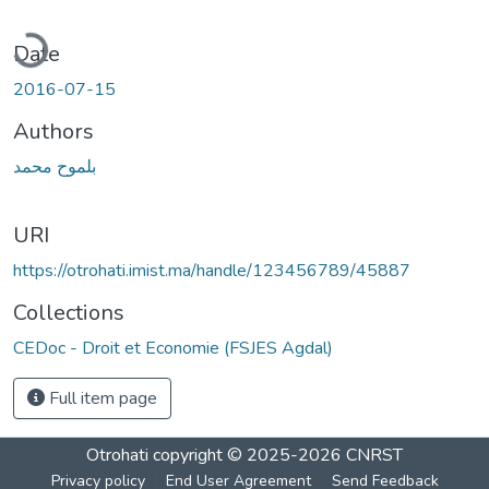
ading...
Date
2016-07-15
Authors
بلموح محمد
URI
https://otrohati.imist.ma/handle/123456789/45887
Collections
CEDoc - Droit et Economie (FSJES Agdal)
Full item page
Otrohati
copyright © 2025-2026
CNRST
Privacy policy
End User Agreement
Send Feedback