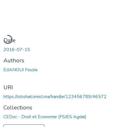
Loading...
Date
2016-07-15
Authors
EJJANOUI Fouzia
URI
https://otrohati.imist.ma/handle/123456789/46572
Collections
CEDoc - Droit et Economie (FSJES Agdal)