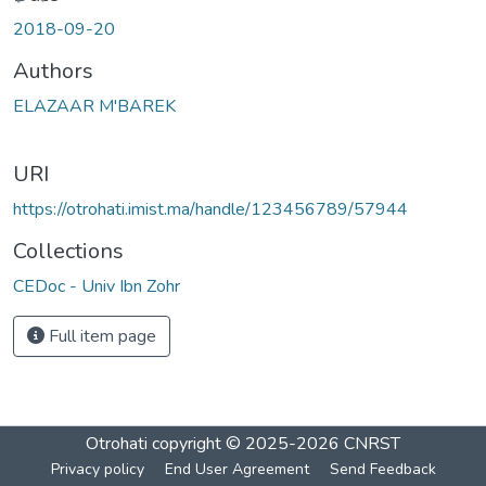
Loading...
2018-09-20
Authors
ELAZAAR M'BAREK
URI
https://otrohati.imist.ma/handle/123456789/57944
Collections
CEDoc - Univ Ibn Zohr
Full item page
Otrohati
copyright © 2025-2026
CNRST
Privacy policy
End User Agreement
Send Feedback