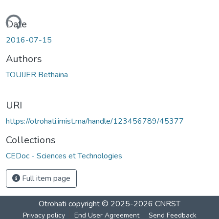
ading...
Date
2016-07-15
Authors
TOUIJER Bethaina
URI
https://otrohati.imist.ma/handle/123456789/45377
Collections
CEDoc - Sciences et Technologies
Full item page
Otrohati
copyright © 2025-2026
CNRST
Privacy policy
End User Agreement
Send Feedback