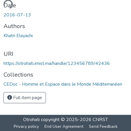
ading...
Date
2016-07-13
Authors
Khatri Elayachi
URI
https://otrohati.imist.ma/handle/123456789/42436
Collections
CEDoc - Homme et Espace dans le Monde Méditerranéen
Full item page
Otrohati
copyright © 2025-2026
CNRST
Privacy policy
End User Agreement
Send Feedback