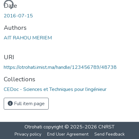
ading...
Date
2016-07-15
Authors
AIT RAHOU MERIEM
URI
https://otrohati.imist.ma/handle/123456789/48738
Collections
CEDoc - Sciences et Techniques pour l’ingénieur
Full item page
Otrohati
copyright © 2025-2026
CNRST
Privacy policy
End User Agreement
Send Feedback