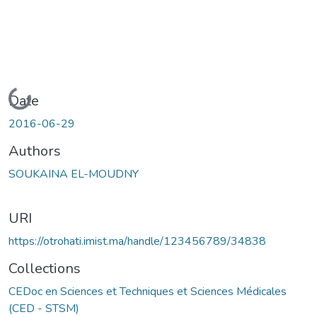
Loading...
Date
2016-06-29
Authors
SOUKAINA EL-MOUDNY
URI
https://otrohati.imist.ma/handle/123456789/34838
Collections
CEDoc en Sciences et Techniques et Sciences Médicales
(CED - STSM)