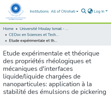
Institutions
All of Otrohati
Log In
Home
Université Moulay Ismail - Meknès
CEDoc en Sciences et Techniques et Sciences Médicales (CED - STSM)
Etude expérimentale et théorique des propriétés rhéologiques et mécaniques d'interfaces liquide/liquide chargées de nanoparticules: application à la stabilité des émulsions de pickering
Etude expérimentale et théorique
des propriétés rhéologiques et
mécaniques d'interfaces
liquide/liquide chargées de
nanoparticules: application à la
stabilité des émulsions de pickering