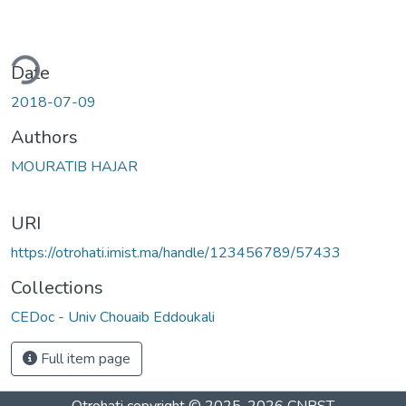
ding...
Date
2018-07-09
Authors
MOURATIB HAJAR
URI
https://otrohati.imist.ma/handle/123456789/57433
Collections
CEDoc - Univ Chouaib Eddoukali
Full item page