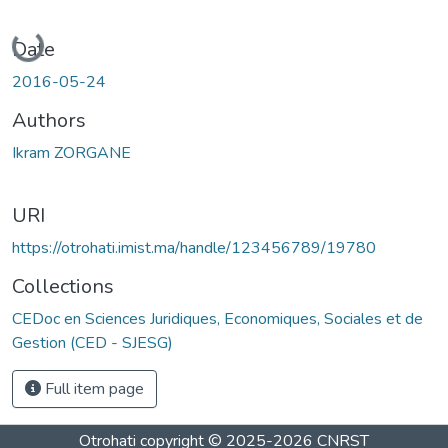
Loading...
Date
2016-05-24
Authors
Ikram ZORGANE
URI
https://otrohati.imist.ma/handle/123456789/19780
Collections
CEDoc en Sciences Juridiques, Economiques, Sociales et de
Gestion (CED - SJESG)
Full item page
Otrohati
copyright © 2025-2026
CNRST