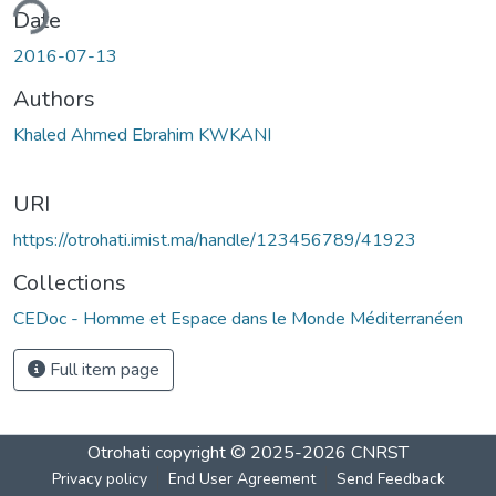
ding...
Date
2016-07-13
Authors
Khaled Ahmed Ebrahim KWKANI
URI
https://otrohati.imist.ma/handle/123456789/41923
Collections
CEDoc - Homme et Espace dans le Monde Méditerranéen
Full item page
Otrohati
copyright © 2025-2026
CNRST
Privacy policy
End User Agreement
Send Feedback