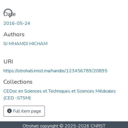
ding...
Date
2016-05-24
Authors
SI MHAMDI HICHAM
URI
https://otrohati.imist.ma/handle/123456789/20895
Collections
CEDoc en Sciences et Techniques et Sciences Médicales
(CED -STSM)
Full item page
Otrohati
copyright © 2025-2026
CNRST