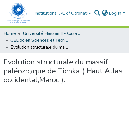
Institutions
All of Otrohati
Log In
Home
Université Hassan II - Casablanca
CEDoc en Sciences et Techniques et Sciences Médicales (CED -STSM)
Evolution structurale du massif paléozoدque de Tichka ( Haut Atlas occidental,Maroc ).
Evolution structurale du massif
paléozoدque de Tichka ( Haut Atlas
occidental,Maroc ).