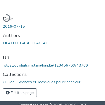
Loading...
Date
2016-07-15
Authors
FILALI EL GARCH FAYCAL
URI
https://otrohati.imist.ma/handle/123456789/48769
Collections
CEDoc - Sciences et Techniques pour l’ingénieur
Full item page