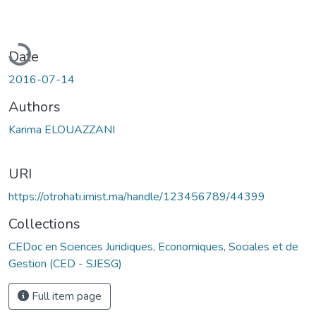
Loading...
Date
2016-07-14
Authors
Karima ELOUAZZANI
URI
https://otrohati.imist.ma/handle/123456789/44399
Collections
CEDoc en Sciences Juridiques, Economiques, Sociales et de
Gestion (CED - SJESG)
Full item page