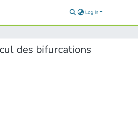
Log In
ul des bifurcations