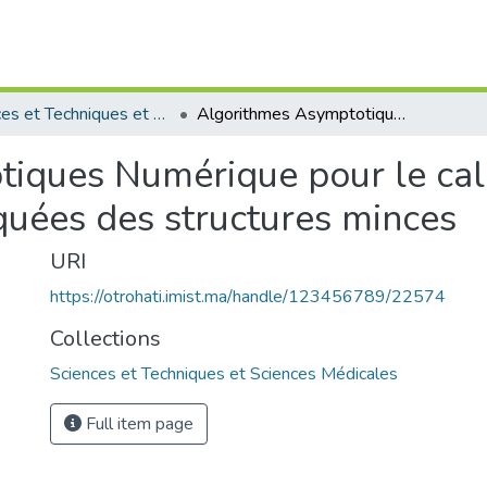
Sciences et Techniques et Sciences Médicales
Algorithmes Asymptotiques Numérique pour le calcul des bifurcations et des branches bifurquées des structures minces
iques Numérique pour le calc
quées des structures minces
URI
https://otrohati.imist.ma/handle/123456789/22574
Collections
Sciences et Techniques et Sciences Médicales
Full item page