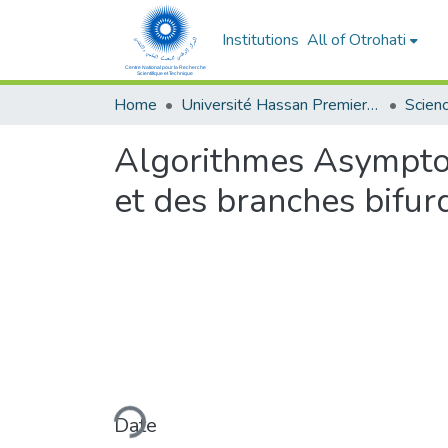
Institutions
All of Otrohati
Home
Université Hassan Premier- Settat
Algorithmes Asymptot
et des branches bifur
Loading...
Date