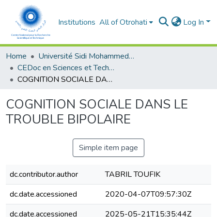
Institutions
All of Otrohati
Log In
Home
Université Sidi Mohammed Ben Abdellah - Fès
CEDoc en Sciences et Techniques et Sciences Médicales (CED - STSM)
COGNITION SOCIALE DANS LE TROUBLE BIPOLAIRE
COGNITION SOCIALE DANS LE
TROUBLE BIPOLAIRE
Simple item page
dc.contributor.author
TABRIL TOUFIK
dc.date.accessioned
2020-04-07T09:57:30Z
dc.date.accessioned
2025-05-21T15:35:44Z