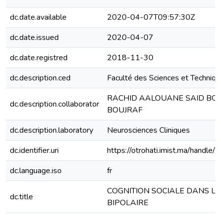
dc.date.available
2020-04-07T09:57:30Z
dc.date.issued
2020-04-07
dc.date.registred
2018-11-30
dc.description.ced
Faculté des Sciences et Techniqu
RACHID AALOUANE SAID BOU
dc.description.collaborator
BOUJRAF
dc.description.laboratory
Neurosciences Cliniques
dc.identifier.uri
https://otrohati.imist.ma/hand
dc.language.iso
fr
COGNITION SOCIALE DANS L
dc.title
BIPOLAIRE