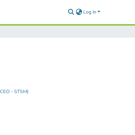
Log In
 (CED - STSM)