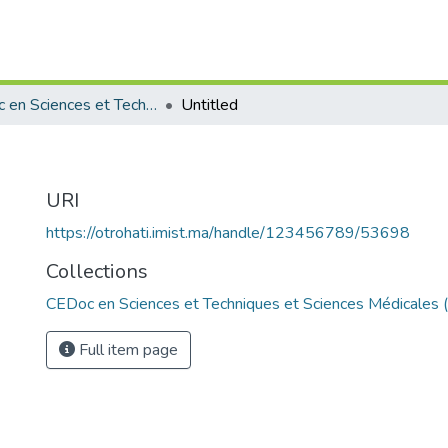
CEDoc en Sciences et Techniques et Sciences Médicales (CED - STSM)
Untitled
URI
https://otrohati.imist.ma/handle/123456789/53698
Collections
CEDoc en Sciences et Techniques et Sciences Médicales
Full item page