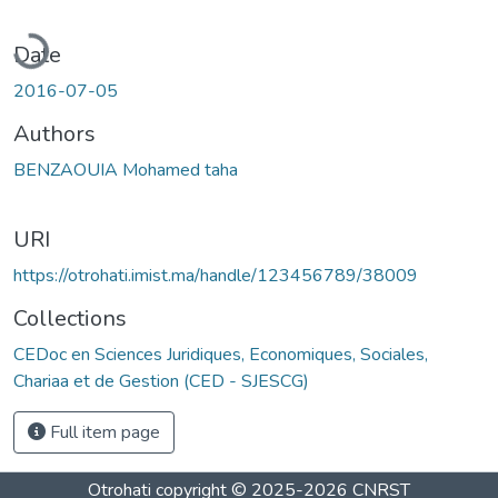
oading...
Date
2016-07-05
Authors
BENZAOUIA Mohamed taha
URI
https://otrohati.imist.ma/handle/123456789/38009
Collections
CEDoc en Sciences Juridiques, Economiques, Sociales,
Chariaa et de Gestion (CED - SJESCG)
Full item page
Otrohati
copyright © 2025-2026
CNRST