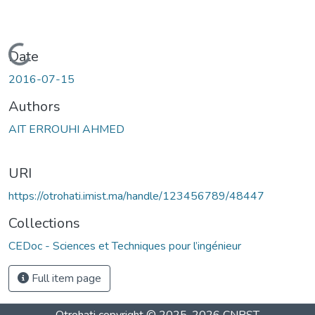
Loading...
Date
2016-07-15
Authors
AIT ERROUHI AHMED
URI
https://otrohati.imist.ma/handle/123456789/48447
Collections
CEDoc - Sciences et Techniques pour l’ingénieur
Full item page