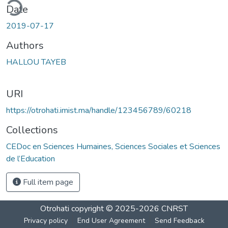
ding...
Date
2019-07-17
Authors
HALLOU TAYEB
URI
https://otrohati.imist.ma/handle/123456789/60218
Collections
CEDoc en Sciences Humaines, Sciences Sociales et Sciences
de l’Education
Full item page
Otrohati
copyright © 2025-2026
CNRST
Privacy policy
End User Agreement
Send Feedback