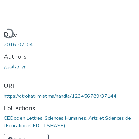
ading...
Date
2016-07-04
Authors
جواد ياسين
URI
https://otrohati.imist.ma/handle/123456789/37144
Collections
CEDoc en Lettres, Sciences Humaines, Arts et Sciences de
l’Education (CED - LSHASE)