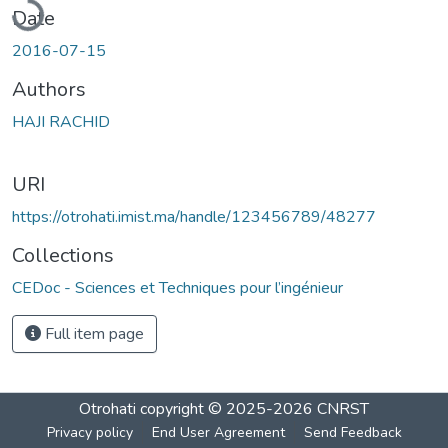
Date
2016-07-15
Authors
HAJI RACHID
URI
https://otrohati.imist.ma/handle/123456789/48277
Collections
CEDoc - Sciences et Techniques pour l’ingénieur
Full item page
Otrohati
copyright © 2025-2026
CNRST
Privacy policy
End User Agreement
Send Feedback