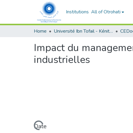
Institutions
All of Otrohati
Home
Université Ibn Tofail - Kénitra
Impact du management
industrielles
Loading...
Date