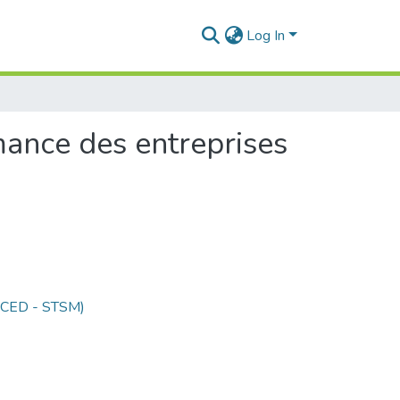
Log In
mance des entreprises
 (CED - STSM)