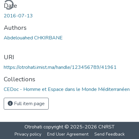
ding...
Date
2016-07-13
Authors
Abdelouahed CHKIRBANE
URI
https://otrohati.imist.ma/handle/123456789/41961
Collections
CEDoc - Homme et Espace dans le Monde Méditerranéen
Full item page
Otrohati
copyright © 2025-2026
CNRST
Privacy policy
End User Agreement
Send Feedback