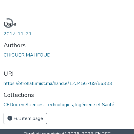
ading...
Date
2017-11-21
Authors
CHIGUER MAHFOUD
URI
https://otrohati.imist.ma/handle/123456789/56989
Collections
CEDoc en Sciences, Technologies, Ingénierie et Santé
Full item page