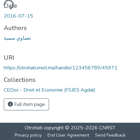
ding...
Date
2016-07-15
Authors
نعماوي سمية
URI
https://otrohati.imist.ma/handle/123456789/45971
Collections
CEDoc - Droit et Economie (FSJES Agdal)
Full item page
Otrohati
copyright © 2025-2026
CNRST
Privacy policy
End User Agreement
Send Feedback