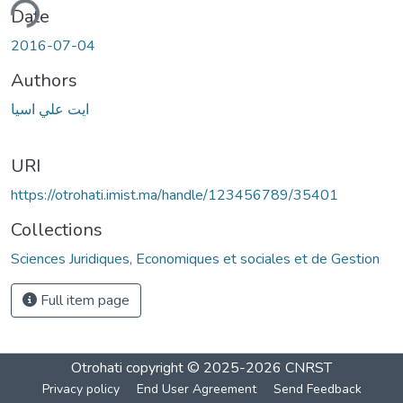
ding...
Date
2016-07-04
Authors
ايت علي اسيا
URI
https://otrohati.imist.ma/handle/123456789/35401
Collections
Sciences Juridiques, Economiques et sociales et de Gestion
Full item page
Otrohati
copyright © 2025-2026
CNRST
Privacy policy
End User Agreement
Send Feedback