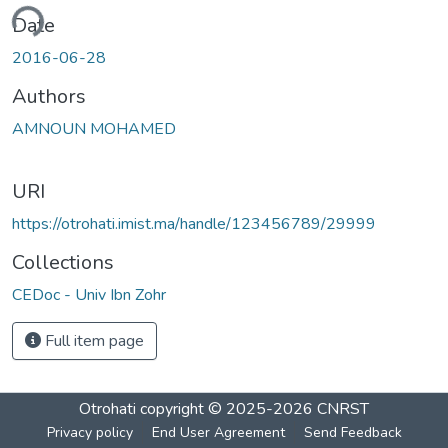
ading...
Date
2016-06-28
Authors
AMNOUN MOHAMED
URI
https://otrohati.imist.ma/handle/123456789/29999
Collections
CEDoc - Univ Ibn Zohr
Full item page
Otrohati
copyright © 2025-2026
CNRST
Privacy policy
End User Agreement
Send Feedback