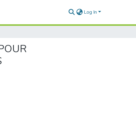
Log In
 POUR
S