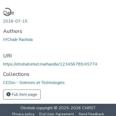
ding...
Date
2016-07-15
Authors
M'Chaâr Rachida
URI
https://otrohati.imist.ma/handle/123456789/45774
Collections
CEDoc - Sciences et Technologies
Full item page
Otrohati
copyright © 2025-2026
CNRST
Privacy policy
End User Agreement
Send Feedback