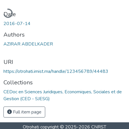
oading...
Date
2016-07-14
Authors
AZIRAR ABDELKADER
URI
https://otrohati.imist.ma/handle/123456789/44483
Collections
CEDoc en Sciences Juridiques, Economiques, Sociales et de
Gestion (CED - SJESG)
Full item page
Otrohati
copyright © 2025-2026
CNRST