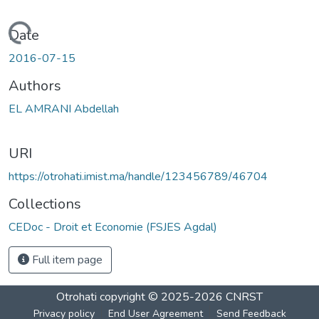
Loading...
Date
2016-07-15
Authors
EL AMRANI Abdellah
URI
https://otrohati.imist.ma/handle/123456789/46704
Collections
CEDoc - Droit et Economie (FSJES Agdal)
Full item page
Otrohati
copyright © 2025-2026
CNRST
Privacy policy
End User Agreement
Send Feedback