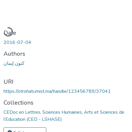
Loading...
Date
2016-07-04
Authors
كنون إيمان
URI
https://otrohati.imist.ma/handle/123456789/37041
Collections
CEDoc en Lettres, Sciences Humaines, Arts et Sciences de
l’Education (CED - LSHASE)