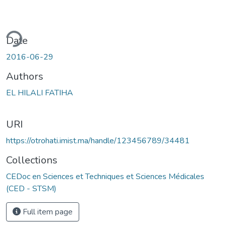
ding...
Date
2016-06-29
Authors
EL HILALI FATIHA
URI
https://otrohati.imist.ma/handle/123456789/34481
Collections
CEDoc en Sciences et Techniques et Sciences Médicales
(CED - STSM)
Full item page