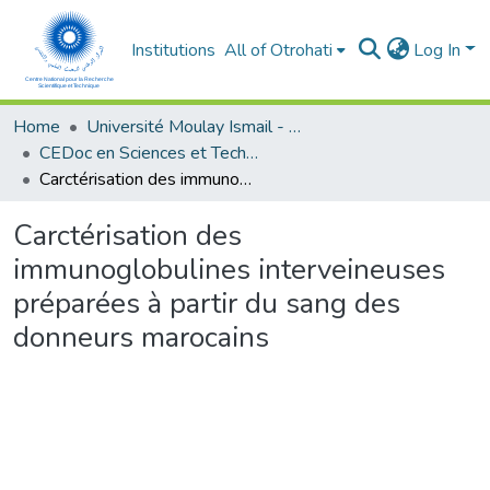
Institutions
All of Otrohati
Log In
Home
Université Moulay Ismail - Meknès
CEDoc en Sciences et Techniques et Sciences Médicales (CED - STSM)
Carctérisation des immunoglobulines interveineuses préparées à partir du sang des donneurs marocains
Carctérisation des
immunoglobulines interveineuses
préparées à partir du sang des
donneurs marocains