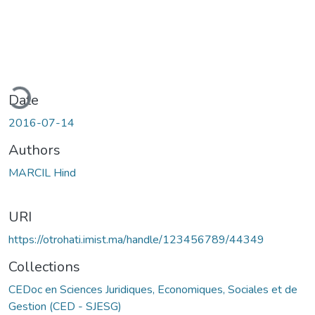
ding...
Date
2016-07-14
Authors
MARCIL Hind
URI
https://otrohati.imist.ma/handle/123456789/44349
Collections
CEDoc en Sciences Juridiques, Economiques, Sociales et de
Gestion (CED - SJESG)