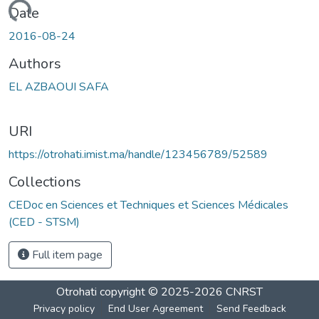
Loading...
Date
2016-08-24
Authors
EL AZBAOUI SAFA
URI
https://otrohati.imist.ma/handle/123456789/52589
Collections
CEDoc en Sciences et Techniques et Sciences Médicales
(CED - STSM)
Full item page
Otrohati
copyright © 2025-2026
CNRST
Privacy policy
End User Agreement
Send Feedback