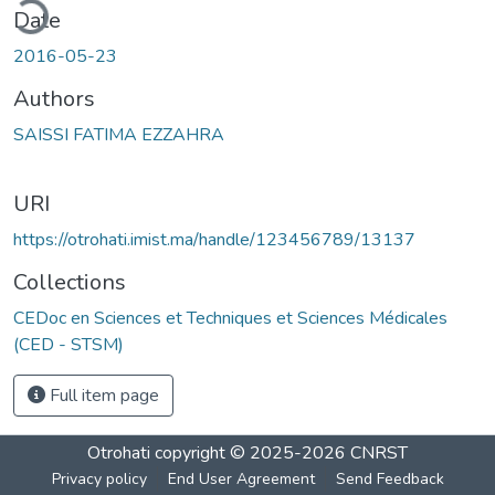
ding...
Date
2016-05-23
Authors
SAISSI FATIMA EZZAHRA
URI
https://otrohati.imist.ma/handle/123456789/13137
Collections
CEDoc en Sciences et Techniques et Sciences Médicales
(CED - STSM)
Full item page
Otrohati
copyright © 2025-2026
CNRST
Privacy policy
End User Agreement
Send Feedback