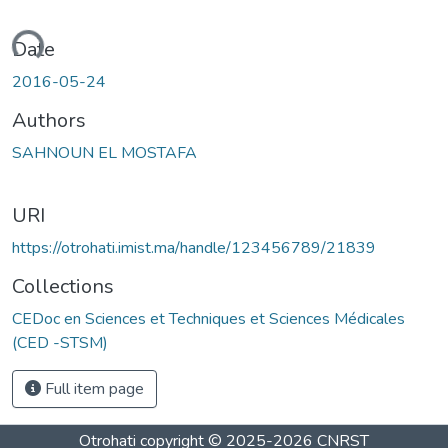
oading...
Date
2016-05-24
Authors
SAHNOUN EL MOSTAFA
URI
https://otrohati.imist.ma/handle/123456789/21839
Collections
CEDoc en Sciences et Techniques et Sciences Médicales
(CED -STSM)
Full item page
Otrohati
copyright © 2025-2026
CNRST