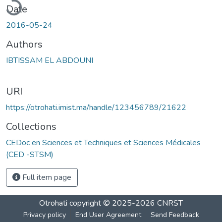
Date
2016-05-24
Authors
IBTISSAM EL ABDOUNI
URI
https://otrohati.imist.ma/handle/123456789/21622
Collections
CEDoc en Sciences et Techniques et Sciences Médicales
(CED -STSM)
Full item page
Otrohati
copyright © 2025-2026
CNRST
Privacy policy
End User Agreement
Send Feedback