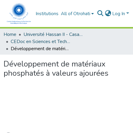
Institutions
All of Otrohati
Log In
Home
Université Hassan II - Casablanca
CEDoc en Sciences et Techniques et Sciences Médicales (CED -STSM)
Développement de matériaux phosphatés à valeurs ajourées
Développement de matériaux
phosphatés à valeurs ajourées
ading...