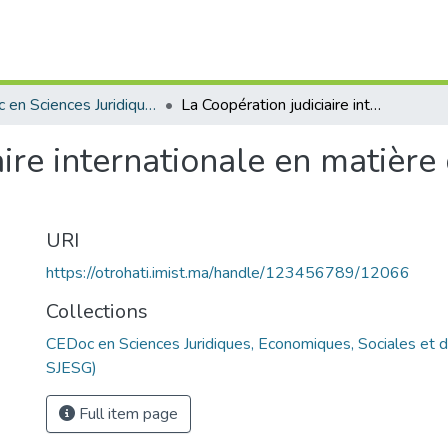
CEDoc en Sciences Juridiques, Economiques, Sociales et de Gestion (CED - SJESG)
La Coopération judiciaire internationale en matière de Justice Pénale Internationale
ire internationale en matière
URI
https://otrohati.imist.ma/handle/123456789/12066
Collections
CEDoc en Sciences Juridiques, Economiques, Sociales et 
SJESG)
Full item page