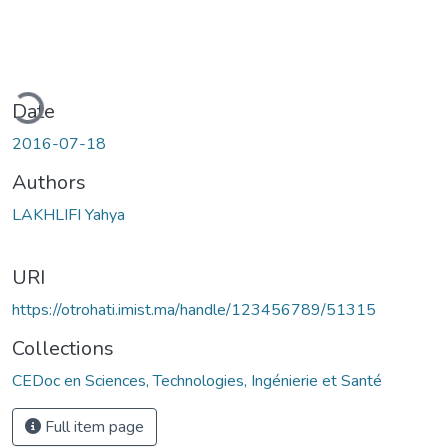
ding...
Date
2016-07-18
Authors
LAKHLIFI Yahya
URI
https://otrohati.imist.ma/handle/123456789/51315
Collections
CEDoc en Sciences, Technologies, Ingénierie et Santé
Full item page