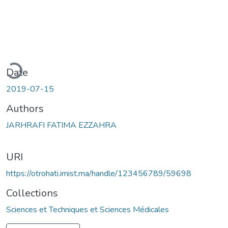
ading...
Date
2019-07-15
Authors
JARHRAFI FATIMA EZZAHRA
URI
https://otrohati.imist.ma/handle/123456789/59698
Collections
Sciences et Techniques et Sciences Médicales