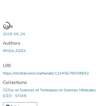
oading...
Date
2019-05-24
Authors
IRHZA AZIZA
URI
https://otrohati.imist.ma/handle/123456789/58692
Collections
CEDoc en Sciences et Techniques et Sciences Médicales
(CED - STSM)