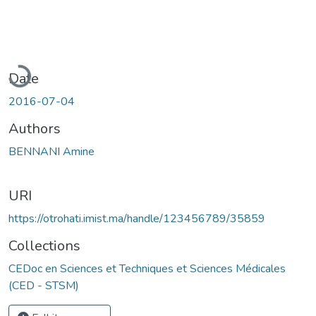
Loading...
Date
2016-07-04
Authors
BENNANI Amine
URI
https://otrohati.imist.ma/handle/123456789/35859
Collections
CEDoc en Sciences et Techniques et Sciences Médicales
(CED - STSM)