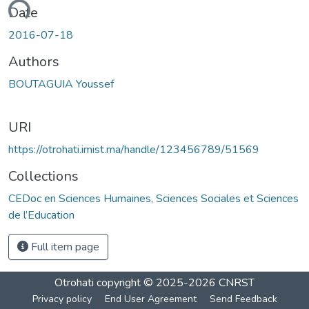
Loading...
Date
2016-07-18
Authors
BOUTAGUIA Youssef
URI
https://otrohati.imist.ma/handle/123456789/51569
Collections
CEDoc en Sciences Humaines, Sciences Sociales et Sciences
de l’Education
Full item page
Otrohati
copyright © 2025-2026
CNRST
Privacy policy
End User Agreement
Send Feedback