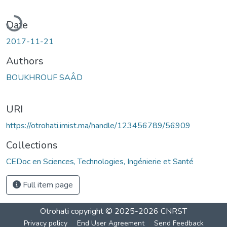
Loading...
Date
2017-11-21
Authors
BOUKHROUF SAÂD
URI
https://otrohati.imist.ma/handle/123456789/56909
Collections
CEDoc en Sciences, Technologies, Ingénierie et Santé
Full item page
Otrohati
copyright © 2025-2026
CNRST
Privacy policy
End User Agreement
Send Feedback