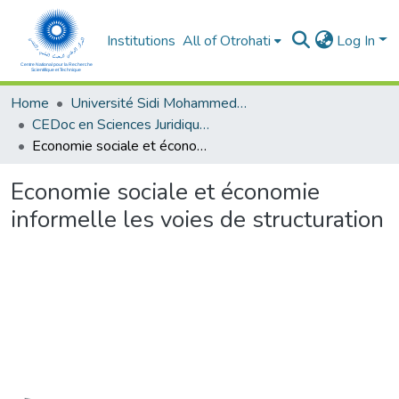
Institutions
All of Otrohati
Log In
Home
Université Sidi Mohammed Ben Abdellah - Fès
CEDoc en Sciences Juridiques, Economiques, Sociales, Chariaa et de Gestion (CED - SJESCG)
Economie sociale et économie informelle les voies de structuration
Economie sociale et économie
informelle les voies de structuration
Loading...