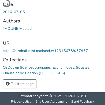
Date
2016-07-05
Authors
TAOUNE Mourad
URI
https://otrohati.imist.ma/handle/123456789/37967
Collections
CEDoc en Sciences Juridiques, Economiques, Sociales,
Chariaa et de Gestion (CED - SJESCG)
Full item page
Otrohati
copyright © 2025-2026
CNRST
Privacy policy
End User Agreement
Send Feedback