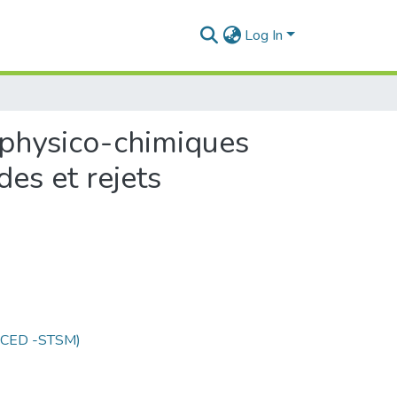
Log In
physico-chimiques
des et rejets
 (CED -STSM)