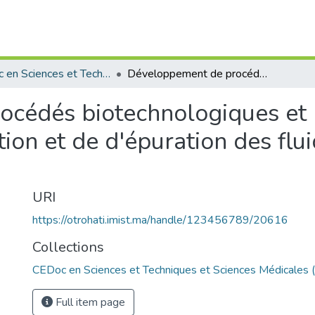
CEDoc en Sciences et Techniques et Sciences Médicales (CED -STSM)
Développement de procédés biotechnologiques et physico-chimiques d'analyse, de valorisation et de d'épuration des fluides et rejets industriels.
cédés biotechnologiques et 
tion et de d'épuration des flui
URI
https://otrohati.imist.ma/handle/123456789/20616
Collections
CEDoc en Sciences et Techniques et Sciences Médicales
Full item page